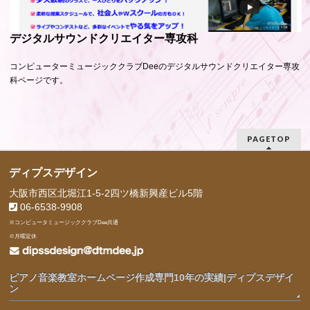
デジタルサウンドクリエイター専攻科
コンピューターミュージッククラブDeeのデジタルサウンドクリエイター専攻
科ページです。
PAGETOP
ディプスデザイン
大阪市西区北堀江1-5-2四ツ橋新興産ビル5階
06-6538-9908
※コンピュータミュージッククラブDee共通
※月曜定休
ピアノ音楽教室ホームページ作成専門10年の実績|ディプスデザイ
ン