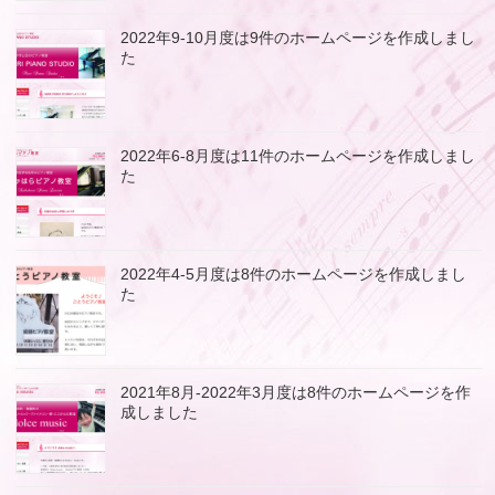
2022年9-10月度は9件のホームページを作成しまし
た
2022年6-8月度は11件のホームページを作成しまし
た
2022年4-5月度は8件のホームページを作成しまし
た
2021年8月-2022年3月度は8件のホームページを作
成しました