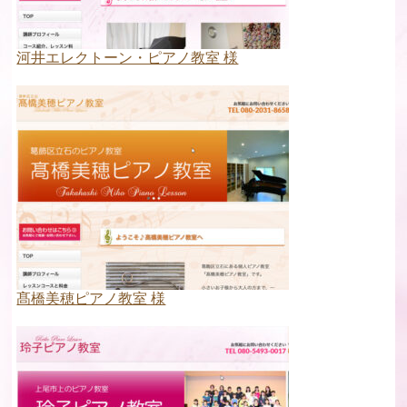
河井エレクトーン・ピアノ教室 様
髙橋美穂ピアノ教室 様