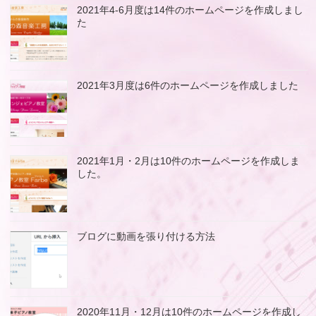
2021年4-6月度は14件のホームページを作成しまし
た
2021年3月度は6件のホームページを作成しました
2021年1月・2月は10件のホームページを作成しま
した。
ブログに動画を張り付ける方法
2020年11月・12月は10件のホームページを作成し