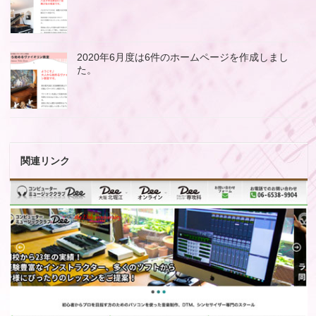
2020年6月度は6件のホームページを作成しまし
た。
関連リンク