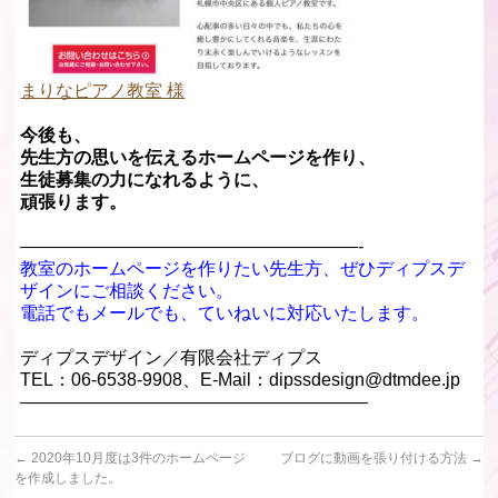
まりなピアノ教室 様
今後も、
先生方の思いを伝えるホームページを作り、
生徒募集の力になれるように、
頑張ります。
———————————————————-
教室のホームページを作りたい先生方、ぜひディプスデ
ザインにご相談ください。
電話でもメールでも、ていねいに対応いたします。
ディプスデザイン／有限会社ディプス
TEL：06-6538-9908、E-Mail：dipssdesign@dtmdee.jp
———————————————————–
←
2020年10月度は3件のホームページ
ブログに動画を張り付ける方法
→
を作成しました。