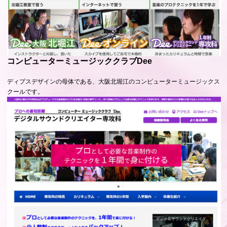
コンピューターミュージッククラブDee
ディプスデザインの母体である、大阪北堀江のコンピューターミュージックス
クールです。