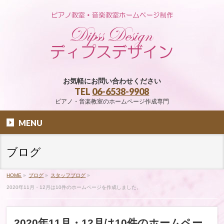
お気軽にお問い合わせください
TEL
06-6538-9908
ピアノ・音楽教室のホームページ作成専門
MENU
ブログ
HOME
»
ブログ
»
スタッフブログ
»
2020年11月・12月は10件のホームページを作成しました。
2020年11月・12月は10件のホームペー