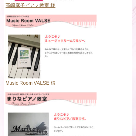
高嶋麻子ピアノ教室 様
Music Room VALSE 様