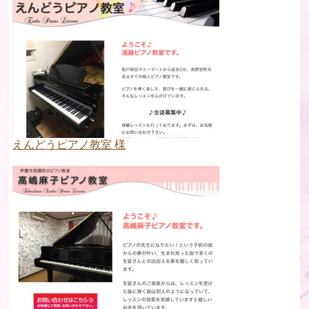
えんどうピアノ教室 様