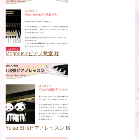
Megmusicピアノ教室 様
Yukari出張ピアノレッスン 様