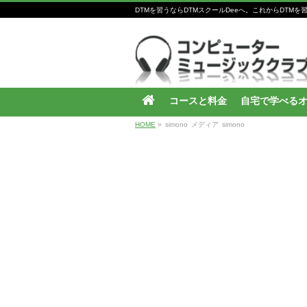
DTMを習うならDTMスクールDeeへ。これからDT
コースと料金
自宅で学べる
HOME
»
simono
メディア
simono