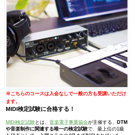
※こちらのコースは入会なしで一般の方も受講いただけ
ます。
MIDI検定試験に合格する！
MIDI検定試験
とは、
音楽電子事業協会
が主催する、
DTM
や音楽制作に関連する唯一の検定試験
で、最上位の1級