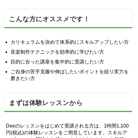
から音楽のプロを目指す方まで、多
スで学べます。1回ごと予約OK。10
くのコース、ソフトから自分のペー
～80才と幅広い …
スで学べます。1回ごと予約OK。10
～80才と幅広 …
こんな方にオススメです！
カリキュラムを決めて体系的にスキルアップしたい方
音楽制作テクニックを効率的に学びたい方
目的に合った講座を集中的に受講したい方
ご自身の苦手克服や伸ばしたいポイントを絞り実力を
磨きたい方
まずは体験レッスンから
Deeのレッスンをはじめて受講される方は、1時間1,100
円(税込)の体験レッスンをご用意しています。スキルア