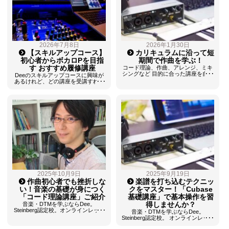
2026年7月8日
2026年1月30日
【スキルアップコース】
カリキュラムに沿って短
初心者からボカロPを目指
期間で作曲を学ぶ！
す おすすめ履修講座
コード理論、作曲、アレンジ、ミキ
シングなど 目的に合った講座を自由
Deeのスキルアップコースに興味が
に選択して 音楽制作テクニックを短
あるけれど、どの講座を受講すれば
期間でマスターできる、 DTMスキル
いいのかわからない、というご質問
アップコース 今日はこのスキルアッ
をいただきます。 そこで、本日は ボ
プコースのご紹介です。 大阪北堀江
カロPとして「作詞・作曲・ボカロ
DTMスクールD …
の打ち込み」をスムーズに行えるよ
うになるための最初のス …
2025年10月9日
2025年9月19日
作曲初心者でも挫折しな
楽譜を打ち込むテクニッ
い！音楽の基礎が身につく
クをマスター！「Cubase
「コード理論講座」ご紹介
基礎講座」で基本操作を習
得しませんか？
音楽・DTMを学ぶならDee。
Steinberg認定校。オンラインレッス
音楽・DTMを学ぶならDee。
ン対応。パソコン・楽器初心者の方
Steinberg認定校。 オンラインレッス
から音楽のプロを目指す方まで、多
ン対応。パソコン・楽器初心者の方
くのコース、ソフトから自分のペー