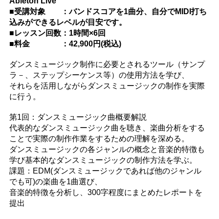
Ableton Live
■受講対象 ：バンドスコアを1曲分、自分でMIDI打ち
込みができるレベルが目安です。
■レッスン回数：1時間×6回
■料金 ：42,900円(税込)
ダンスミュージック制作に必要とされるツール（サンプ
ラ－、ステップシーケンス等）の使用方法を学び、
それらを活用しながらダンスミュージックの制作を実際
に行う。
第1回：ダンスミュージック曲概要解説
代表的なダンスミュージック曲を聴き、楽曲分析をする
ことで実際の制作作業をするための理解を深める。
ダンスミュージックの各ジャンルの概念と音楽的特徴も
学び基本的なダンスミュージックの制作方法を学ぶ。
課題：EDM(ダンスミュージックであれば他のジャンル
でも可)の楽曲を1曲選び、
音楽的特徴を分析し、300字程度にまとめたレポートを
提出