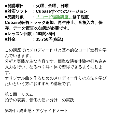
■開講曜日 ：火曜、金曜、日曜
■対応ソフト ：Cubaseすべてのバージョン
■受講対象 ：
「コード理論講座」
修了程度
Cubase操作(トラック追加、再生停止、音符入力、保
存、データ管理)の知識が必要です。
■レッスン回数：1時間×5回
■料金 ：35,750円(税込)
この講座ではメロディー作りと基本的なコード進行を学
んでいきます。
分析と実践が主な内容です。簡単な演奏体験や打ち込み
入力を行い、なるべく耳・体で習得できるようにしま
す。
オリジナル曲を作るためのメロディー作りの方法を学び
たいという方におすすめの講座です。
第１回：リズム
拍子の表裏、音価の使い分け の実践
第2回：終止感・アヴォイドノート