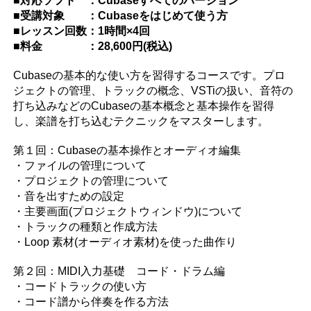
■対応ソフト ：Cubaseすべてのバージョン
■受講対象 ：Cubaseをはじめて使う方
■レッスン回数：1時間×4回
■料金 ：28,600円(税込)
Cubaseの基本的な使い方を習得するコースです。プロ
ジェクトの管理、トラックの概念、VSTiの扱い、音符の
打ち込みなどのCubaseの基本概念と基本操作を習得
し、楽譜を打ち込むテクニックをマスターします。
第１回：Cubaseの基本操作とオーディオ編集
・ファイルの管理について
・プロジェクトの管理について
・音を出すための設定
・主要画面(プロジェクトウィンドウ)について
・トラックの種類と作成方法
・Loop 素材(オーディオ素材)を使った曲作り
第２回：MIDI入力基礎 コード・ドラム編
・コードトラックの使い方
・コード譜から伴奏を作る方法