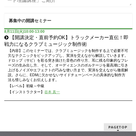
ード理論講座」ご紹介
募集中の開講セミナー
8月11日(火)10:00-13:00
【開講決定・直前予約OK】トラックメーカー直伝！即
戦力になるクラブミュージック制作術
【内容】このセミナーでは、クラブミュージックを制作する上で必要不可
欠なテクニックをピックアップし、実演を交えながら解説していきます。
ドロップ（サビ）を彩る突き抜けた音色の作り方、耳に残る印象的なフレ
ーズの生み出し方、そして、オーディエンスのボルテージを最高潮に引き
上げるノイズやエフェクトの巧みな使い方まで、実演を交えながら徹底解
説。さらに、EDMに欠かせないサイドチェーンベースの具体的な制作方
法も惜しみなくお伝えします。
【レベル】初級～中級
【インストラクター】
谷本 真一
PAGETOP