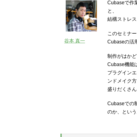
Cubase
と、
結構ストレス
このセミナー
谷本 真一
Cubase
制作がはかど
Cubase機
プラグインエ
ンドメイク方
盛りだくさん
Cubase
のか、という