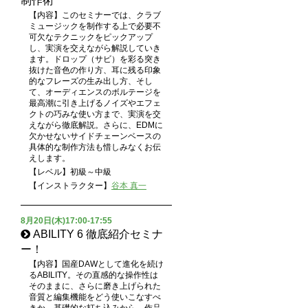
制作術
【内容】このセミナーでは、クラブ
ミュージックを制作する上で必要不
可欠なテクニックをピックアップ
し、実演を交えながら解説していき
ます。ドロップ（サビ）を彩る突き
抜けた音色の作り方、耳に残る印象
的なフレーズの生み出し方、そし
て、オーディエンスのボルテージを
最高潮に引き上げるノイズやエフェ
クトの巧みな使い方まで、実演を交
えながら徹底解説。さらに、EDMに
欠かせないサイドチェーンベースの
具体的な制作方法も惜しみなくお伝
えします。
【レベル】初級～中級
【インストラクター】
谷本 真一
8月20日(木)17:00-17:55
ABILITY 6 徹底紹介セミナ
ー！
【内容】国産DAWとして進化を続け
るABILITY。その直感的な操作性は
そのままに、さらに磨き上げられた
音質と編集機能をどう使いこなすべ