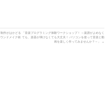
 制作がはかどる
「音楽プログラミング体験ワークショップ！ ～楽譜がよめなく
サウンドメイク術
ても、楽器が弾けなくても大丈夫！ パソコンを使って音楽と動
画を楽しく作ってみませんか？～」
→