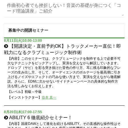
作曲初心者でも挫折しない！音楽の基礎が身につく「コ
ード理論講座」ご紹介
募集中の開講セミナー
8月11日(火)10:00-13:00
【開講決定・直前予約OK】トラックメーカー直伝！即
戦力になるクラブミュージック制作術
【内容】このセミナーでは、クラブミュージックを制作する上で必要不可
欠なテクニックをピックアップし、実演を交えながら解説していきます。
ドロップ（サビ）を彩る突き抜けた音色の作り方、耳に残る印象的なフレ
ーズの生み出し方、そして、オーディエンスのボルテージを最高潮に引き
上げるノイズやエフェクトの巧みな使い方まで、実演を交えながら徹底解
説。さらに、EDMに欠かせないサイドチェーンベースの具体的な制作方
法も惜しみなくお伝えします。
【レベル】初級～中級
【インストラクター】
谷本 真一
8月20日(木)17:00-17:55
ABILITY 6 徹底紹介セミナー！
【内容】国産DAWとして進化を続けるABILITY。その直感的な操作性はそ