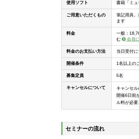
使用ソフト
書籍「ミュ
ご用意いただくもの
筆記用具、
ます
料金
一般：18,
む
会員
料金のお支払い方法
当日受付に
開催条件
1名以上の
募集定員
5名
キャンセルについて
キャンセル
開催6日前
ル料が必要
セミナーの流れ