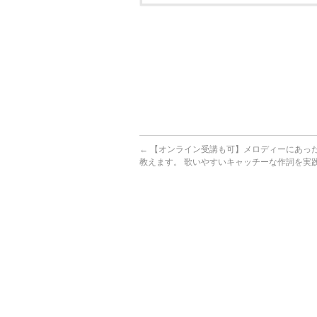
体験日程を取得2021-08-28
受け付け日2021-08-21
閲覧当日2026-08-06
←
【オンライン受講も可】メロディーにあっ
教えます。 歌いやすいキャッチーな作詞を実