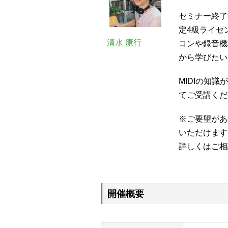
セミナー終了
定4級ライセ
清水 康行
コンや録音機
から学びたい
MIDIの知
てご受講くだ
※ご要望があ
いただけます
詳しくはご相
開催概要