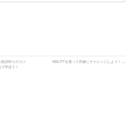
た歌詞作りのコツ
ABILITYを使って作曲にチャレンジしよう！
→
践で学ぼう！