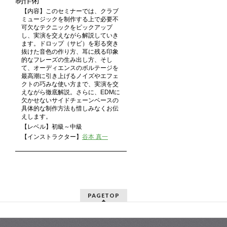
制作術
【内容】このセミナーでは、クラブ
ミュージックを制作する上で必要不
可欠なテクニックをピックアップ
し、実演を交えながら解説していき
ます。ドロップ（サビ）を彩る突き
抜けた音色の作り方、耳に残る印象
的なフレーズの生み出し方、そし
て、オーディエンスのボルテージを
最高潮に引き上げるノイズやエフェ
クトの巧みな使い方まで、実演を交
えながら徹底解説。さらに、EDMに
欠かせないサイドチェーンベースの
具体的な制作方法も惜しみなくお伝
えします。
【レベル】初級～中級
【インストラクター】
谷本 真一
PAGETOP