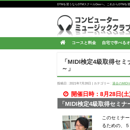
DTMを習うならDTMスクールDeeへ。これからDT
コースと料金
自宅で学べる
「MIDI検定4級取得セ
～」
投稿日 : 2021年7月28日
カテゴリー :
過去のMID
開催日時：8月28日(土)1
「MIDI検定4級取得セミ
このセミナー
るための、５