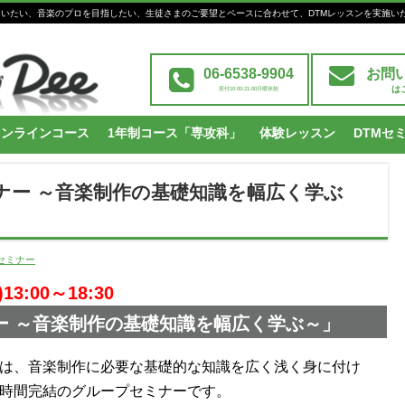
Mを習いたい、音楽のプロを目指したい、生徒さまのご要望とペースに合わせて、DTMレッスンを実施い
06-6538-9904
お問
は
受付10:00-21:00月曜休校
オンラインコース
1年制コース「専攻科」
体験レッスン
DTMセ
ミナー ～音楽制作の基礎知識を幅広く学ぶ
Iセミナー
3:00～18:30
ナー ～音楽制作の基礎知識を幅広く学ぶ～」
は、音楽制作に必要な基礎的な知識を広く浅く身に付け
時間完結のグループセミナーです。