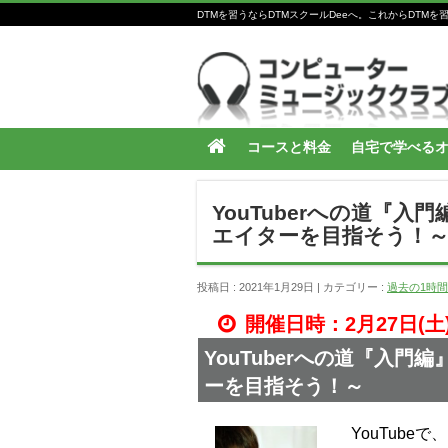
DTMを習うならDTMスクールDeeへ。これからDT
コースと料金
自宅で学べる
YouTuberへの道『
エイターを目指そう！
投稿日 : 2021年1月29日
カテゴリー :
過去の1時
開催日時：2月27日(土)1
YouTuberへの道『入
ーを目指そう！～
YouTub