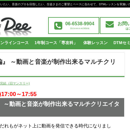
Mを習いたい、音楽のプロを目指したい、生徒さまのご要望とペースに合わせて、DTMレッスンを実施い
06-6538-9904
お問
は
受付10:00-21:00月曜休校
オンラインコース
1年制コース「専攻科」
体験レッスン
DTMセ
入門編』 ～動画と音楽が制作出来るマルチクリ
～
間完結（旧マンスリー)
7:00～17:55
門編』 ～動画と音楽が制作出来るマルチクリエイタ
eで、だれもがネット上に動画を発信できる時代になりまし