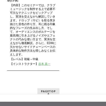
制作術
【内容】このセミナーでは、クラブ
ミュージックを制作する上で必要不
可欠なテクニックをピックアップ
し、実演を交えながら解説していき
ます。ドロップ（サビ）を彩る突き
抜けた音色の作り方、耳に残る印象
的なフレーズの生み出し方、そし
て、オーディエンスのボルテージを
最高潮に引き上げるノイズやエフェ
クトの巧みな使い方まで、実演を交
えながら徹底解説。さらに、EDMに
欠かせないサイドチェーンベースの
具体的な制作方法も惜しみなくお伝
えします。
【レベル】初級～中級
【インストラクター】
谷本 真一
PAGETOP