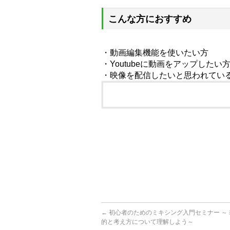
こんな方におすすめ
・動画編集機能を使いたい方
・Youtubeに動画をアップしたい
・映像を配信したいと思われてい
体験日程を取得2021-02-27
受け付け日2021-02-26
閲覧当日2026-08-07
←
初心者のためのミキシング入門セミナー ～
的と考え方について理解しよう～