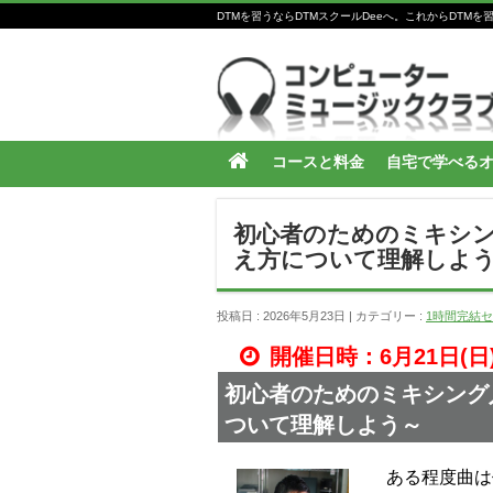
DTMを習うならDTMスクールDeeへ。これからDT
コースと料金
自宅で学べる
初心者のためのミキシン
え方について理解しよ
投稿日 : 2026年5月23日
カテゴリー :
1時間完結
開催日時：6月21日(日)18
初心者のためのミキシング
ついて理解しよう～
ある程度曲は