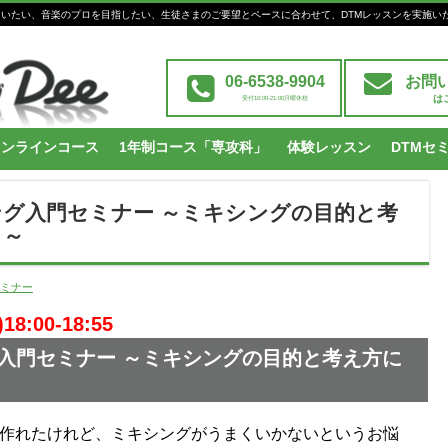
Mを習いたい、音楽のプロを目指したい、生徒さまのご要望とペースに合わせて、DTMレッスンを実施い
06-6538-9904
お問
は
受付10:00-21:00月曜休校
オンラインコース
1年制コース「専攻科」
体験レッスン
DTMセ
グ入門セミナー ～ミキシングの目的と考
う～
セミナー
:00-18:55
入門セミナー ～ミキシングの目的と考え方に
作れたけれど、ミキシングがうまくいかないというお悩