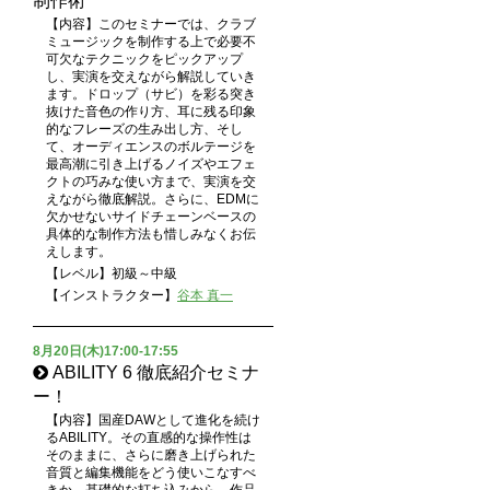
制作術
【内容】このセミナーでは、クラブ
ミュージックを制作する上で必要不
可欠なテクニックをピックアップ
し、実演を交えながら解説していき
ます。ドロップ（サビ）を彩る突き
抜けた音色の作り方、耳に残る印象
的なフレーズの生み出し方、そし
て、オーディエンスのボルテージを
最高潮に引き上げるノイズやエフェ
クトの巧みな使い方まで、実演を交
えながら徹底解説。さらに、EDMに
欠かせないサイドチェーンベースの
具体的な制作方法も惜しみなくお伝
えします。
【レベル】初級～中級
【インストラクター】
谷本 真一
8月20日(木)17:00-17:55
ABILITY 6 徹底紹介セミナ
ー！
【内容】国産DAWとして進化を続け
るABILITY。その直感的な操作性は
そのままに、さらに磨き上げられた
音質と編集機能をどう使いこなすべ