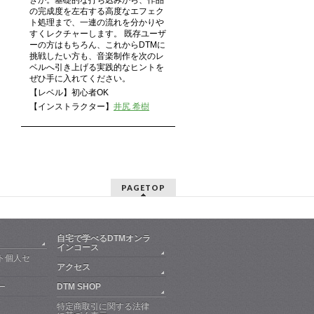
きか。基礎的な打ち込みから、作品
の完成度を左右する高度なエフェク
ト処理まで、一連の流れを分かりや
すくレクチャーします。 既存ユーザ
ーの方はもちろん、これからDTMに
挑戦したい方も、音楽制作を次のレ
ベルへ引き上げる実践的なヒントを
ぜひ手に入れてください。
【レベル】初心者OK
【インストラクター】
井尻 希樹
PAGETOP
自宅で学べるDTMオンラ
インコース
ト個人セ
アクセス
ー
DTM SHOP
特定商取引に関する法律