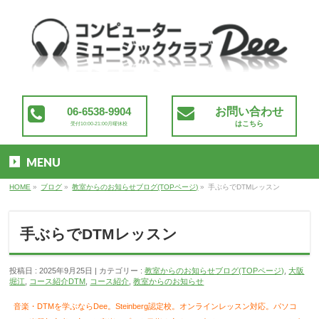
06-6538-9904
お問い合わせ
はこちら
受付10:00-21:00月曜休校
MENU
HOME
»
ブログ
»
教室からのお知らせブログ(TOPページ)
»
手ぶらでDTMレッスン
手ぶらでDTMレッスン
投稿日 : 2025年9月25日
カテゴリー :
教室からのお知らせブログ(TOPページ)
,
大阪
堀江
,
コース紹介DTM
,
コース紹介
,
教室からのお知らせ
音楽・DTMを学ぶならDee。Steinberg認定校。
オンラインレッスン対応。パソコ