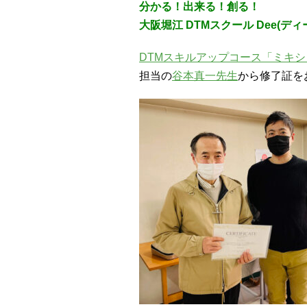
分かる！出来る！創る！
大阪堀江 DTMスクール Dee(デ
DTMスキルアップコース「ミキ
担当の
谷本真一先生
から修了証を