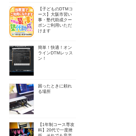
【子どものDTMコ
ース】大阪市習い
事・塾代助成クー
ポンご利用いただ
けます
簡単！快適！オン
ラインDTMレッス
ン！
困ったときに頼れ
る場所
【1年制コース専攻
科】20代で一度挫
折、それでも音楽