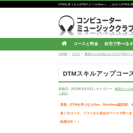
DTMを習うならDTMスクールDeeへ。これからDT
コースと料金
自宅で学べる
HOME
»
ブログ
»
教室からのお知らせブログ(TOPペー
DTMスキルアップコー
投稿日 : 2023年3月10日
カテゴリー :
教室からのお
ご紹介
音楽・DTMを学ぶならDee。Steinberg認定校。
多くのコース、ソフトから自分のペースで学べます
約受付中！！