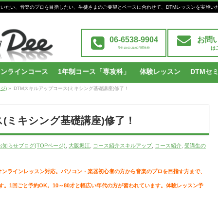
Mを習いたい、音楽のプロを目指したい、生徒さまのご要望とペースに合わせて、DTMレッスンを実施い
06-6538-9904
お問
は
受付10:00-21:00月曜休校
オンラインコース
1年制コース「専攻科」
体験レッスン
DTMセ
ジ)
»
DTMスキルアップコース(ミキシング基礎講座)修了！
ス(ミキシング基礎講座)修了！
知らせブログ(TOPページ)
,
大阪堀江
,
コース紹介スキルアップ
,
コース紹介
,
受講生の
オンラインレッスン対応。パソコン・楽器初心者の方から音楽のプロを目指す方まで、
。1回ごと予約OK。10～80才と幅広い年代の方が習われています。体験レッスン予