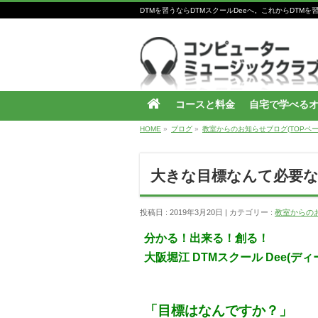
DTMを習うならDTMスクールDeeへ。これからDT
コースと料金
自宅で学べる
HOME
»
ブログ
»
教室からのお知らせブログ(TOPペー
大きな目標なんて必要
投稿日 : 2019年3月20日
カテゴリー :
教室からのお
分かる！出来る！創る！
大阪堀江 DTMスクール Dee(デ
「目標はなんですか？」