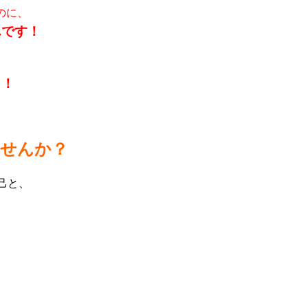
のに、
んです！
う！
ませんか？
己と、