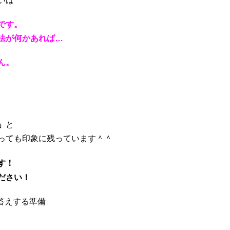
いは
です。
法が何かあれば…
ん。
」
と
っても印象に残っています＾＾
す！
ださい！
答えする準備