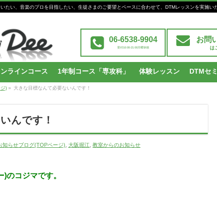
Mを習いたい、音楽のプロを目指したい、生徒さまのご要望とペースに合わせて、DTMレッスンを実施い
06-6538-9904
お問
は
受付10:00-21:00月曜休校
オンラインコース
1年制コース「専攻科」
体験レッスン
DTMセ
ジ)
»
大きな目標なんて必要ないんです！
ないんです！
知らせブログ(TOPページ)
,
大阪堀江
,
教室からのお知らせ
ィー)のコジマです。