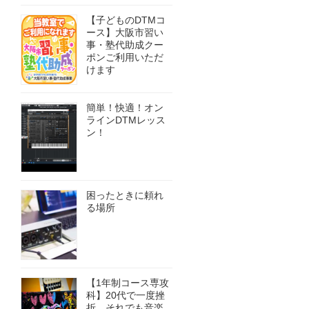
【子どものDTMコ
ース】大阪市習い
事・塾代助成クー
ポンご利用いただ
けます
簡単！快適！オン
ラインDTMレッス
ン！
困ったときに頼れ
る場所
【1年制コース専攻
科】20代で一度挫
折、それでも音楽